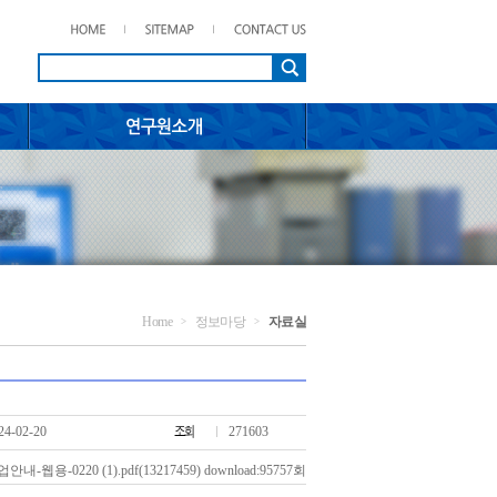
Home
정보마당
자료실
>
>
24-02-20
271603
내-웹용-0220 (1).pdf
(13217459) download:95757회