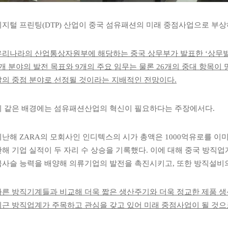
디지털 프린팅
(DTP)
산업이 중국 섬유패션의 미래 중점사업으로 부상
우리나라의 산업통상자원부에 해당하는 중국 상무부가 발표한
‘
상무발
개 분야의 발전 목표와
9
개의 주요 임무는 물론
26
개의 중대 항목이
발의 중점 분야로 선정될 것이라는 지배적인 전망이다
.
이 같은 배경에는 섬유패션산업의 혁신이 필요하다는 주장에서다
.
지난해
ZARA
의 모회사인 인디텍스의 시가 총액은
1000
억유로를 이
한해 기업 실적이 두 자리 수 상승을 기록했다
.
이에 대해 중국 방직업
급사슬 능력을 배양해 의류기업의 발전을 촉진시키고
,
또한 방직설비의
다른 방직기계들과 비교해 더욱 짧은 생산주기와 더욱 정교한 제품 생
최근 방직업계가 주목하고 관심을 갖고 있어 미래 중점사업이 될 것으