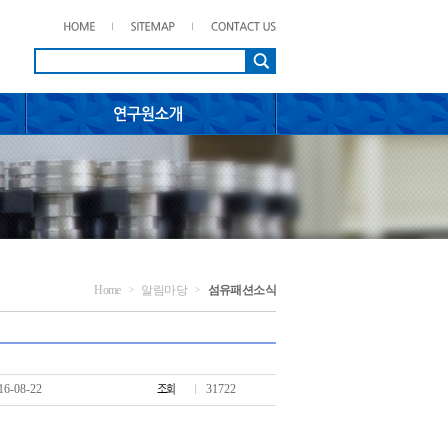
Home
알림마당
섬유패션소식
>
>
16-08-22
31722