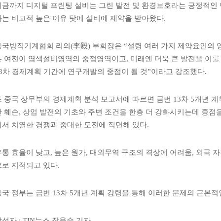
지금까지 디지털 프린팅 설비는 그린 발전 및 환경보호라는 긍정적인
가는 비교적 높은 이유 탓에 설비에 제약을 받아왔다
.
중국방직기계협회 리의
(
李毅
)
부회장은
“
설령 여러 가지 제약요인의 
는 여전이 염색설비영역의 중점영역이고
,
미래엔 더욱 큰 발전을 이룰
3
차 경제계획 기간에 연구개발의 중점이 될 것
”
이라고 강조했다
.
또 중국 상무부의 경제계획 분석 보고서에 따르면 금번
13
차
5
개년 계
한 훼손
,
상업 발전의 기초와 주변 조건을 한층 더 강화시키는데 중점
에서 치열한 경쟁과 중대한 도전에 직면해 있다
.
유통 효율이 낮고
,
높은 원가
,
대외무역 구조의 격상에 어려움
,
외국 자
으로 지적되고 있다
.
중국 정부는 금번
13
차
5
개년 계획 강령을 통해 이러한 문제의 근본적
작성자
: TIN
뉴스 장웅순 기자