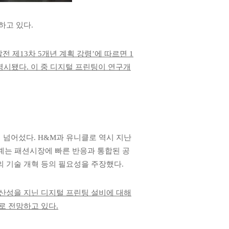
하고 있다
.
전 제
13
차
5
개년 계획 강령
’
에 따르면
1
 명시됐다
.
이 중 디지털 프린팅이 연구개
미 넘어섰다
. H&M
과 유니클로 역시 지난
계는 패션시장에 빠른 반응과 통합된 공
 기술 개혁 등의 필요성을 주장했다
.
산성을 지닌 디지털 프린팅 설비에 대해
로 전망하고 있다
.