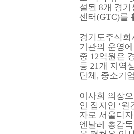
설된
8
개 경
센터
(GTC)
를
경기도주식회
기관의 운영에
중
12
억원은 
등
21
개 지역
단체
,
중소기업
이사회 의장으
인 잡지인
‘
월
자로 서울디자
엔날레 총감독