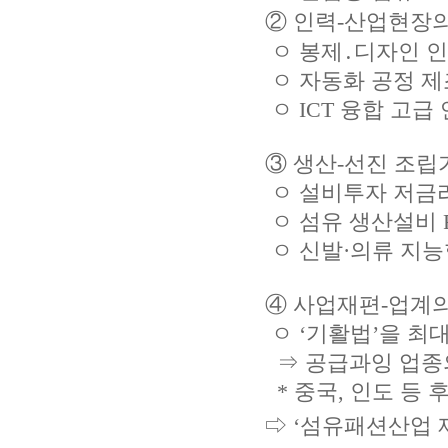
② 인력-산업현장의
ㅇ 봉제․디자인 
ㅇ 자동화 공정 
ㅇ ICT 융합 고급
③ 생산-선진 조립
ㅇ 설비투자 저금리
ㅇ 섬유 생산설비 
ㅇ 신발·의류 지
④ 사업재편-업계
ㅇ ‘기활법’을 최
⇒ 공급과잉 업종의
* 중국, 인도 등
⇨ ‘섬유패션산업 제