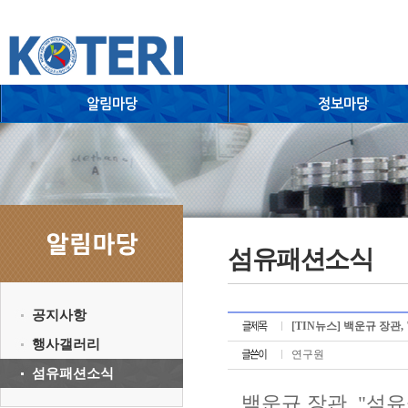
섬유패션소식
공지사항
[TIN뉴스] 백운규 장관
행사갤러리
연구원
섬유패션소식
백운규 장관, "섬