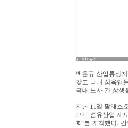
▲ © TIN뉴스
백운규 산업통상자
갖고 국내 섬육업
국내 노사 간 상생
지난 11일 팔래
으로 섬유산업 재
회’를 개최했다. 