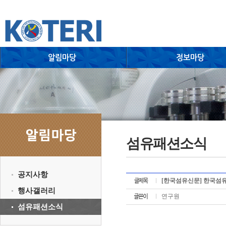
섬유패션소식
공지사항
[한국섬유신문] 한국섬유
행사갤러리
연구원
섬유패션소식