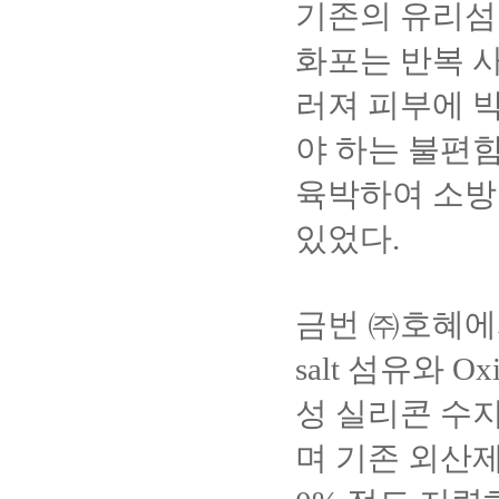
기존의 유리섬
화포는 반복 
러져 피부에 
야 하는 불편
육박하여 소방
있었다
.
금번
㈜
호혜에
salt
섬유와
Ox
성 실리콘 수
며
기존 외산