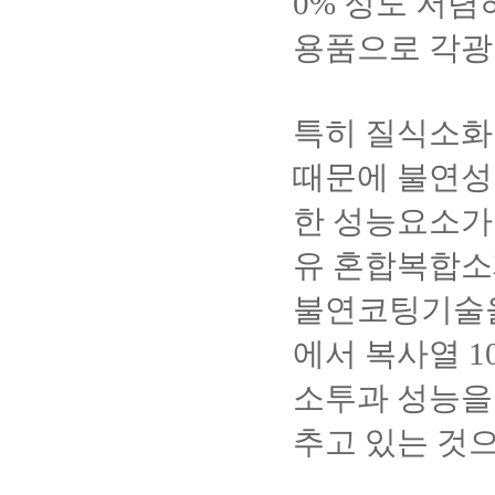
0%
정도 저렴
용품으로 각광
특히 질식소화
때문에 불연성
한 성능요소가
유 혼합복합소
불연코팅기술
에서 복사열
1
소투과 성능을
추고 있는 것