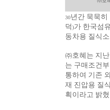
㈜
호
년간 묵묵히
30
덕
가 한국섬
)
동차용 질식
㈜
호혜는 지
는 구매조건부
통하여 기존 
재 진압용 질
획이라고 밝