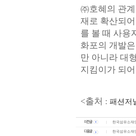
㈜
호혜의 관
재로 확산되어
를 볼 때
사용자
화포의 개발은
만 아니라
대형
지킴이가 되어
<출처 :
패션저
한국섬유소재연
한국섬유소재연구