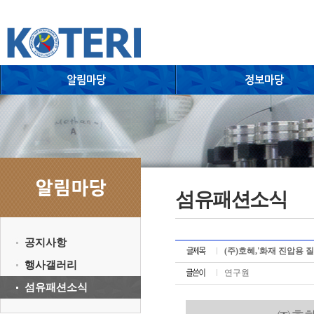
섬유패션소식
공지사항
(주)호혜,'화재 진압용 
행사갤러리
연구원
섬유패션소식