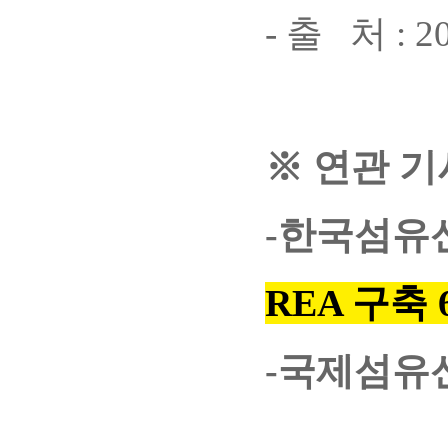
- 출 처 : 20
※ 연관 기
-한국섬유
REA 구축
-국제섬유신