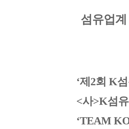
섬유업계 
‘제2회 K
<사>K섬유
‘TEAM K