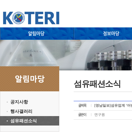
섬유패션소식
공지사항
[영남일보]섬유업계 ‘어
행사갤러리
연구원
섬유패션소식