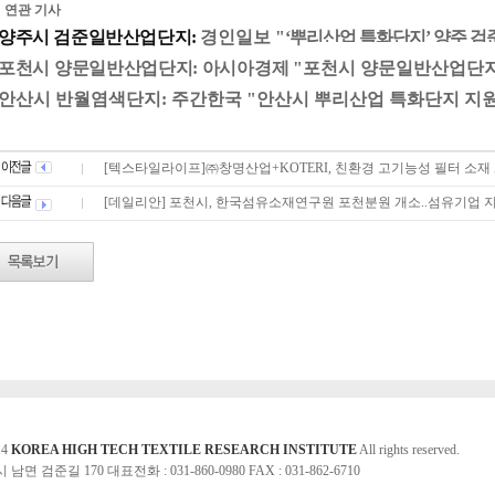
 연관 기사
양주시 검준일반산업단지:
경인일보 "
‘뿌리산업 특화단지’ 양주 검
포천시 양문일반산업단지: 아시아경제 "
포천시 양문일반산업단지 
안산시 반월염색단지: 주간한국 "안산시 뿌리산업 특화단지 지원사업
[텍스타일라이프]㈜창명산업+KOTERI, 친환경 고기능성 필터 소재 
[데일리안] 포천시, 한국섬유소재연구원 포천분원 개소..섬유기업 
14
KOREA HIGH TECH TEXTILE RESEARCH INSTITUTE
All rights reserved.
면 검준길 170 대표전화 : 031-860-0980 FAX : 031-862-6710