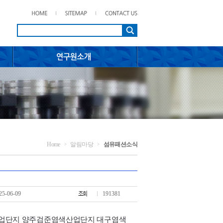
Home
알림마당
섬유패션소식
>
>
25-06-09
191381
산업단지 양주검준염색산업단지 대구염색