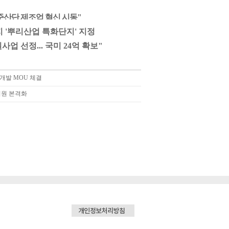
준산단 제조업 혁신 시동
"
'뿌리산업 특화단지' 지정
 선정... 국미 24억 확보"
개발 MOU 체결
지원 본격화