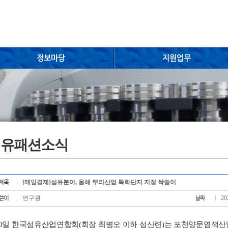
섬유패션소식
[매일경제]섬유분야, 올해 뿌리산업 특화단지 지정 싹쓸이
연구원
20
30일 한국섬유산업연합회(회장 최병오 이하 섬산련)는 포천양문염색