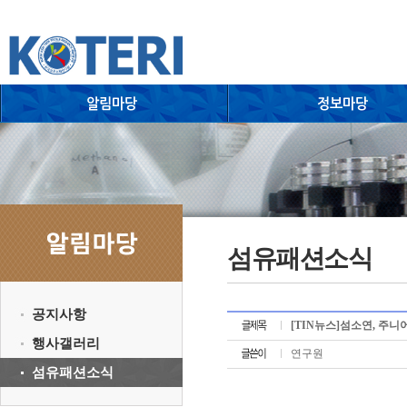
섬유패션소식
공지사항
[TIN뉴스]섬소연, 주니
행사갤러리
연구원
섬유패션소식