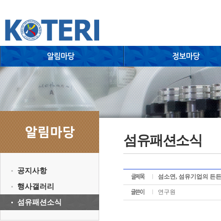
섬유패션소식
공지사항
섬소연, 섬유기업의 든든
행사갤러리
연구원
섬유패션소식