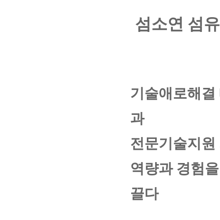
섬소연 섬유
기술애로해결 매
과
전문기술지원 
역량과 경험을
끌다