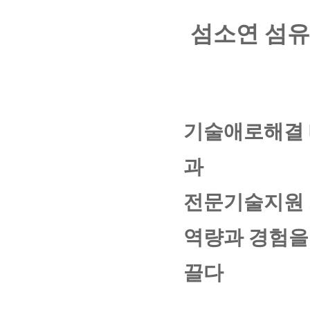
섬소연 섬유
기술애로해결 매
과
전문기술지원 
역량과 경험을
끌다