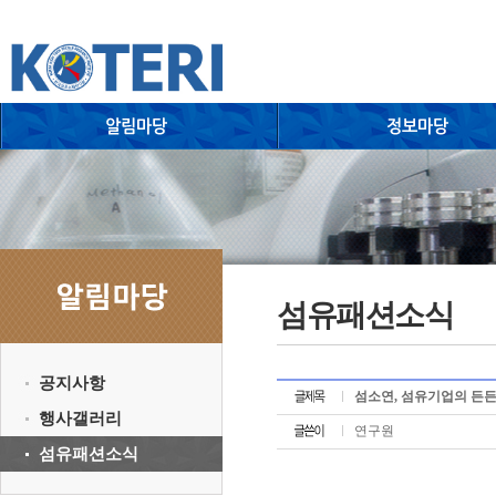
섬유패션소식
공지사항
섬소연, 섬유기업의 든든
행사갤러리
연구원
섬유패션소식