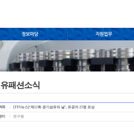
섬유패션소식
[TIN뉴스]‘제12회 경기섬유의 날’, 유공자 25명 포상
연구원