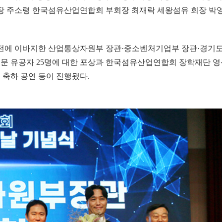
 주소령 한국섬유산업연합회 부회장 최재락 세왕섬유 회장 박
발전에 이바지한 산업통상자원부 장관·중소벤처기업부 장관·경기
부문 유공자 25명에 대한 포상과 한국섬유산업연합회 장학재단 영
축하 공연 등이 진행됐다.