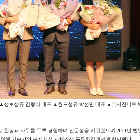
▲성보섬유 김형식 대표 ▲월드섬유 박선만 대표 ▲㈜서진니트 
 현장과 사무를 두루 경험하며 전문성을 키워왔으며 2011년 법
 위해 기숙사와 복지시설 자체조성 근무환경개선에 힘써왔다.