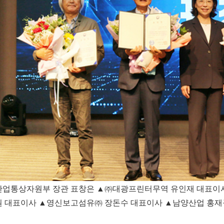
산업통상자원부 장관 표창은 ▲㈜대광프린터무역 유인재 대표이
원 대표이사 ▲영신보고섬유㈜ 장돈수 대표이사 ▲남양산업 홍재