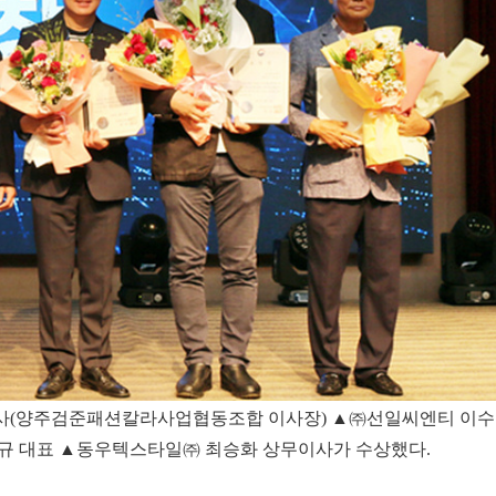
사(양주검준패션칼라사업협동조합 이사장) ▲㈜선일씨엔티 이수
규 대표 ▲동우텍스타일㈜ 최승화 상무이사가 수상했다.