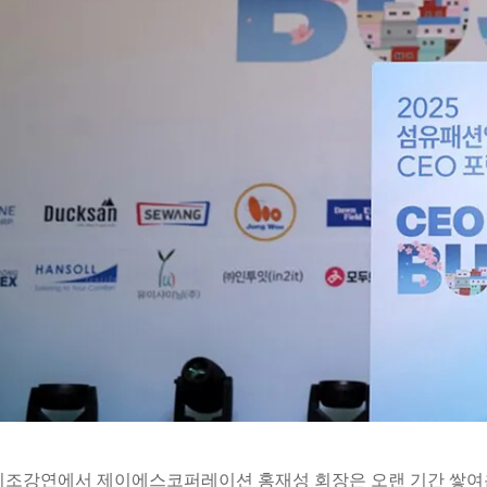
기조강연에서 제이에스코퍼레이션 홍재성 회장은 오랜 기간 쌓여온