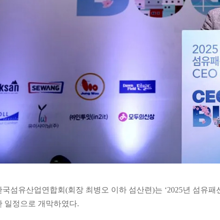
한국섬유산업연합회(회장 최병오 이하 섬산련)는 ‘2025년 섬유패션업
간 일정으로 개막하였다.