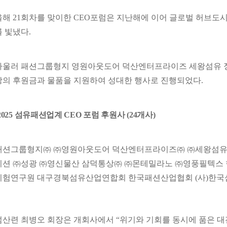
올해 21회차를 맞이한 CEO포럼은 지난해에 이어 글로벌 허브도
를 빛냈다.
아울러 패션그룹형지 영원아웃도어 덕산엔터프라이즈 세왕섬유 정
상의 후원금과 물품을 지원하여 성대한 행사로 진행되었다.
2025 섬유패션업계 CEO 포럼 후원사 (24개사)
패션그룹형지㈜ ㈜영원아웃도어 덕산엔터프라이즈㈜ ㈜세왕섬유
이션 ㈜성광 ㈜영신물산 삼덕통상㈜ ㈜몬테밀라노 ㈜영풍필텍스 한
시험연구원 대구경북섬유산업연합회 한국패션산업협회 (사)한국
섬산련 최병오 회장은 개회사에서 “위기와 기회를 동시에 품은 대