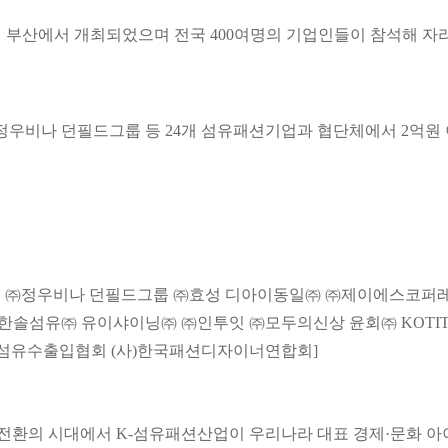
시 부산에서 개최되었으며 전국 400여명의 기업인들이 참석해 자
우비나 던필드그룹 등 24개 섬유패션기업과 협단체에서 2억원 
 ㈜정우비나 던필드그룹 ㈜효성 디아이동일㈜ ㈜제이에스코퍼
솔섬유㈜ 유이샤이닝㈜ ㈜인투잇 ㈜모두의신상 윤회㈜ KOTIT
섬유수출입협회 (사)한국패션디자이너연합회]
전환의 시대에서 K-섬유패션산업이 우리나라 대표 경제·문화 아