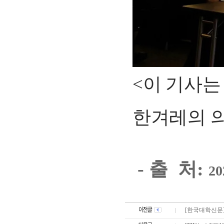
<이 기사
한겨레의 의
-
출 처:
2
0
[한국대학신문