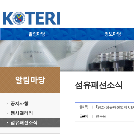
섬유패션소식
공지사항
｢2025 섬유패션업계 C
행사갤러리
연구원
섬유패션소식