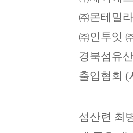
㈜몬테밀라
㈜인투잇 ㈜
경북섬유산
출입협회 
섬산련 최병