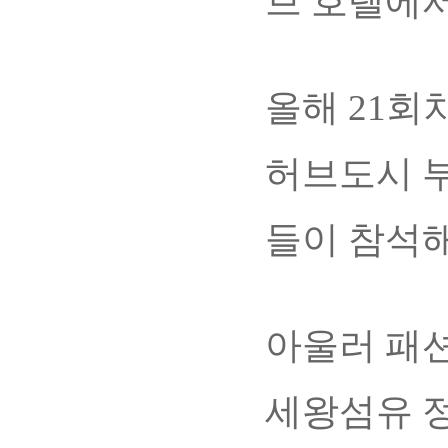
브 호텔에서
올해 21회
허브도시 
들이 참석해
아울러 패
세왕섬유 