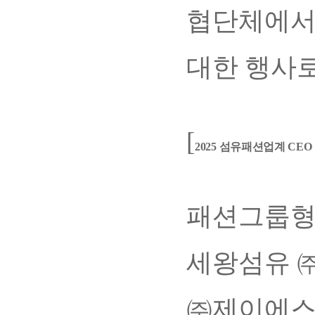
협단체에서
대한 행사
[
2025 섬유패션업계 CEO
패션그룹형
세왕섬유 
㈜제이에스