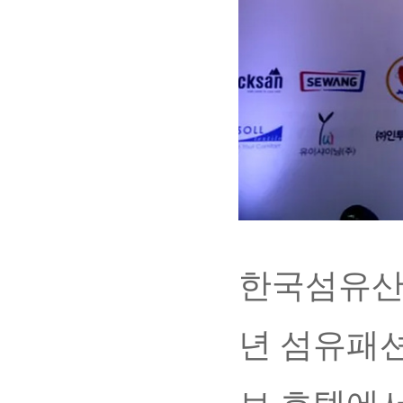
한국섬유산업
년 섬유패션