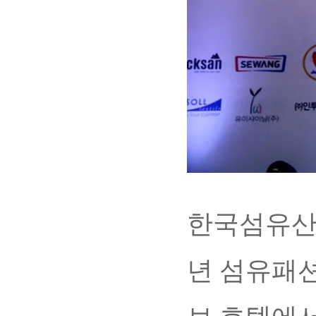
한국섬유산업
년 섬유패션