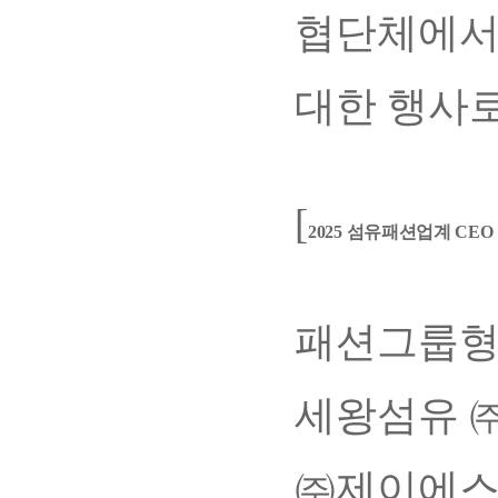
협단체에서
대한 행사
[
2025 섬유패션업계 CEO
패션그룹형
세왕섬유 
㈜제이에스