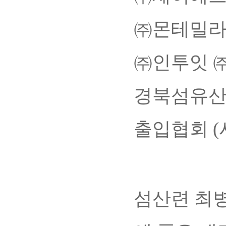
㈜몬테밀라
㈜인투잇 ㈜
경북섬유산
출입협회 
섬산련 최병