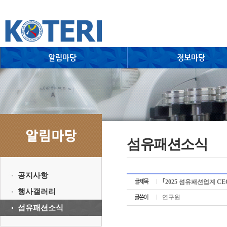
섬유패션소식
공지사항
｢2025 섬유패션업계 C
행사갤러리
연구원
섬유패션소식