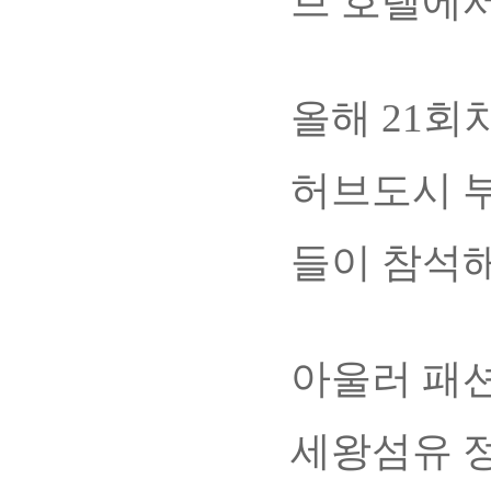
브 호텔에서
올해 21회
허브도시 
들이 참석해
아울러 패
세왕섬유 