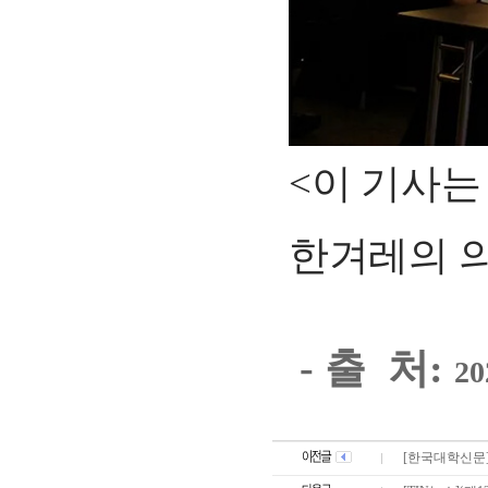
<이 기사
한겨레의 의
-
출 처:
2
0
[한국대학신문