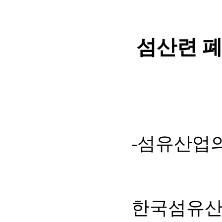
섬산련 폐
-섬유산업
한국섬유산