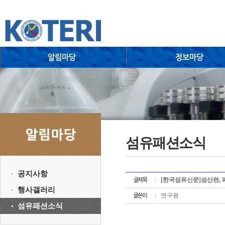
섬유패션소식
공지사항
[한국섬유신문]섬산련, 
행사갤러리
연구원
섬유패션소식