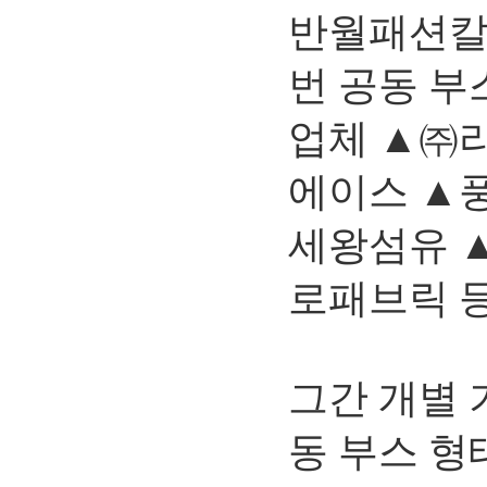
반월패션칼
번 공동 
업체 ▲㈜
에이스 ▲
세왕섬유 
로패브릭 등
그간 개별 
동 부스 형