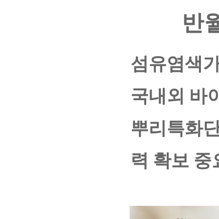
반월
섬유염색가공
국내외 바이
뿌리특화단
력 확보 중