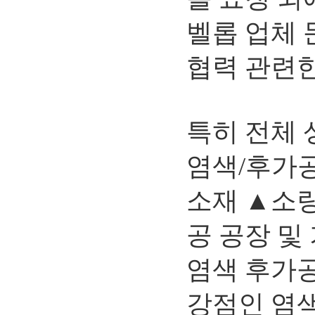
벨롭 업체 
협력 관련한
특히 전체 
염색/후가공
소재 ▲소량
공 공장 및
염색 후가
강점인 염