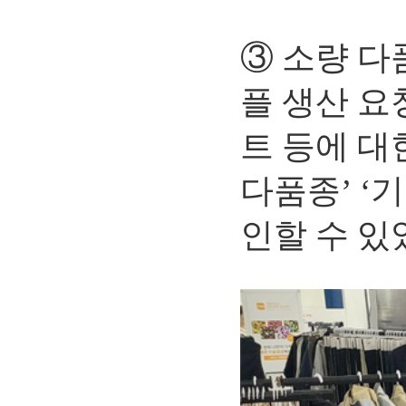
③ 소량 다
플 생산 요
트 등에 대
다품종’ ‘
인할 수 있