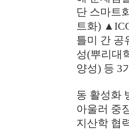
단 스마트화
트화) ▲I
틀미 간 공
성(뿌리대학
양성) 등 
동 활성화 
아울러 중장
지산학 협력