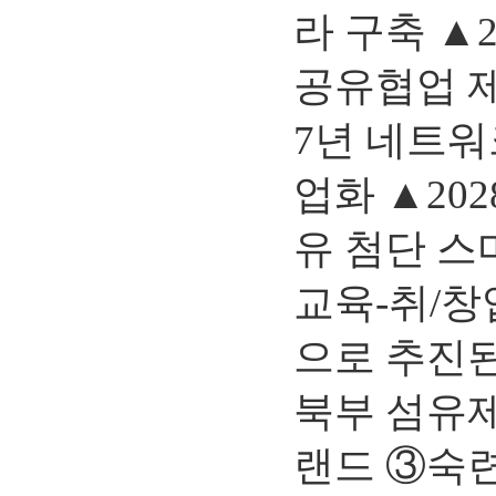
라 구축 ▲
공유협업 제
7년 네트워
업화 ▲20
유 첨단 스
교육-취/창
으로 추진된
북부 섬유제
랜드 ③숙