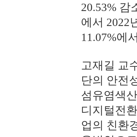
20.53% 
에서 2022
11.07%에서
고재길 교수
단의 안전성
섬유염색산
디지털전환
업의 친환경