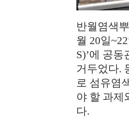
반월염색뿌
월 20일~2
S)’에 공
거두었다. 
로 섬유염
야 할 과제
다.