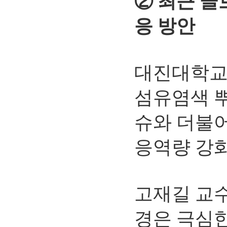
② 최근 글
응 방안
대진대학교
섬유염색 뿌
슈와 더불어
응역량 강화
고재길 교수
경은 극심한