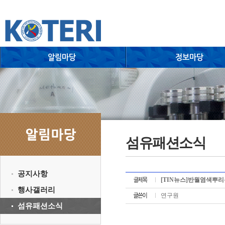
섬유패션소식
공지사항
[TIN뉴스]반월염색뿌리특
행사갤러리
연구원
섬유패션소식