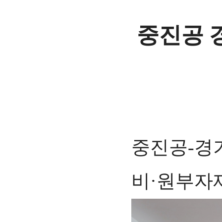
중진공 
중진공-경
비·원부자재