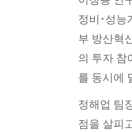
정비･성능개
부 방산혁
의 투자 참
를 동시에
정해업 팀
점을 살피