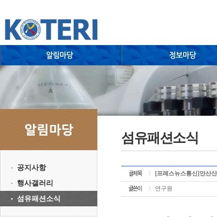
섬유패션소식
공지사항
[프레스뉴스통신]안산산업
행사갤러리
연구원
섬유패션소식