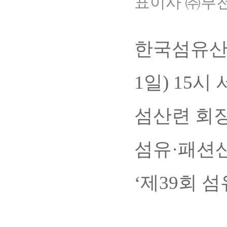
표이사 ㈜부천
한국섬유산업
1일) 15
섬산련 회장
섬유·패션산
‘제39회 