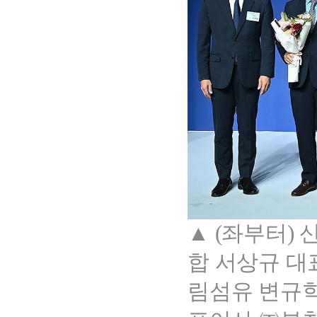
▲ (좌부터)
합 서상규 대
림섬유 변규학