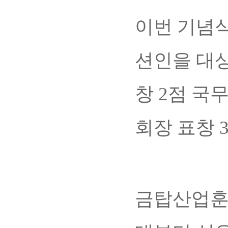
이번 기념
션인을 대상
창 2점 국
회장 표창 3
금탑산업훈장