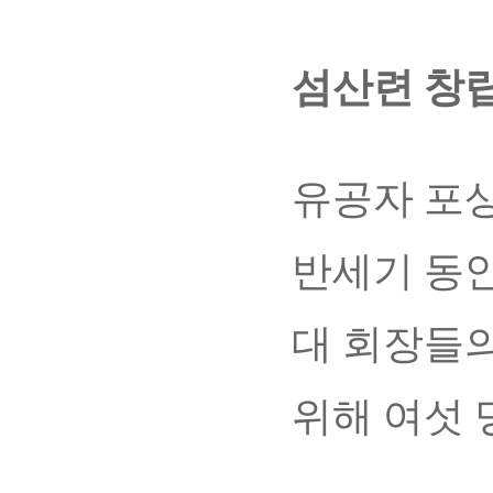
섬산련 창립
유공자 포상
반세기 동
대 회장들의
위해 여섯 