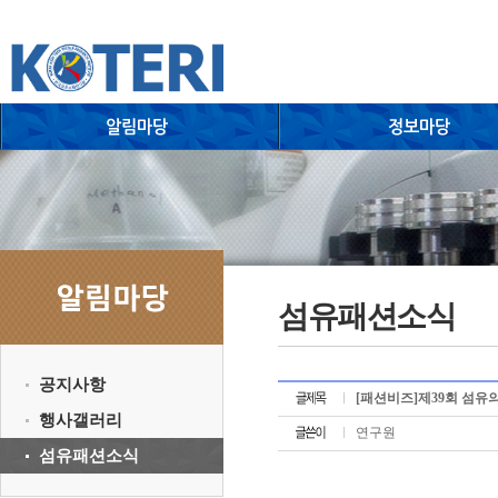
섬유패션소식
공지사항
[패션비즈]제39회 섬유의
행사갤러리
연구원
섬유패션소식