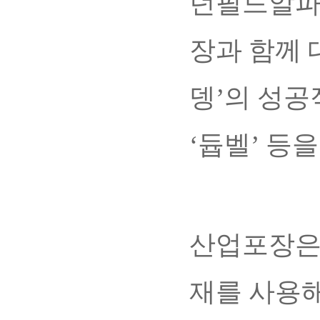
던필드알파는
장과 함께 
뎅’의 성공
‘듑벨’ 등
산업포장은 
재를 사용해