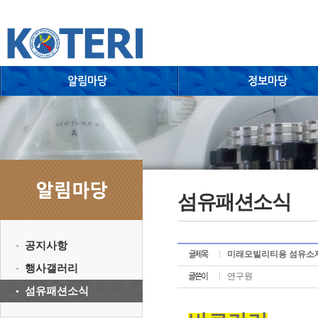
섬유패션소식
공지사항
미래모빌리티용 섬유소재 
행사갤러리
연구원
섬유패션소식