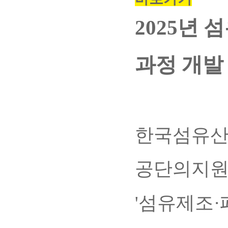
2025년
과정 개발
한국섬유산
공단의지
'섬유제조·