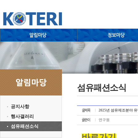
섬유패션소식
공지사항
2025년 섬유제조분야 
행사갤러리
연구원
섬유패션소식
바로가기