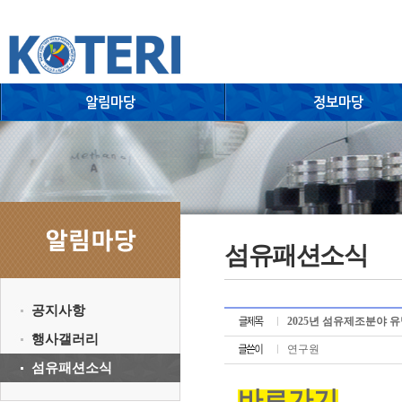
섬유패션소식
공지사항
2025년 섬유제조분야 
행사갤러리
연구원
섬유패션소식
바로가기