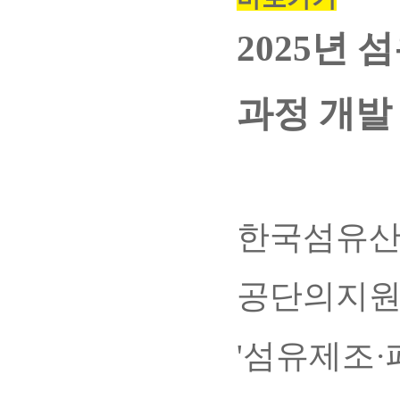
2025년
과정 개발
한국섬유산
공단의지
'섬유제조·