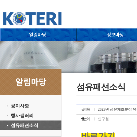
섬유패션소식
공지사항
2025년 섬유제조분야 
행사갤러리
연구원
섬유패션소식
바로가기