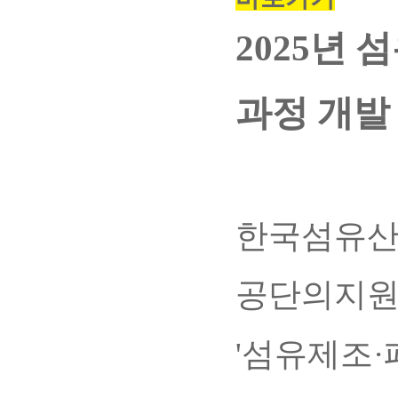
2025년
과정 개발
한국섬유산
공단의지
'섬유제조·