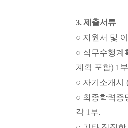
3.
제출서류
○
지원서 및 
○
직무수행계
계획 포함
) 1
○
자기소개서
○
최종학력증
각
1
부
.
○
기타 적정한