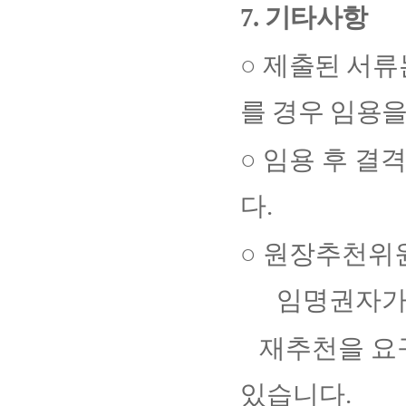
7.
기타사항
○
제출된 서류
를 경우 임용
○
임용 후 결
다
.
○
원장추천위원
임명권자가
재추천을 요구
있습니다
.