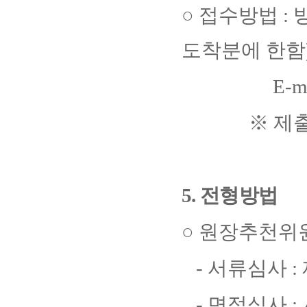
○
접수방법
:
도착분에 한함
E-ma
※
제
5.
전형방법
○
원장추천위원
-
서류심사
:
-
면접심사
: