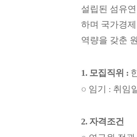
설립된 섬유
하며 국가경제
역량을 갖춘 
1.
모집직위
:
○
임기
:
취임
2.
자격조건