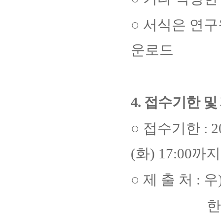
○
서식은 연구
운로드
4.
접수기한 및
○
접수기한
: 
(
화
) 17:00
까지
○
제 출 처
:
우
한국섬유