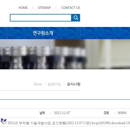
Home
알림마당
공지사항
>
>
2022-12-07
80966
:
2022년 부처별 기술개발사업 공고현황(2022.12.07기준).hwp
(183296) download:1