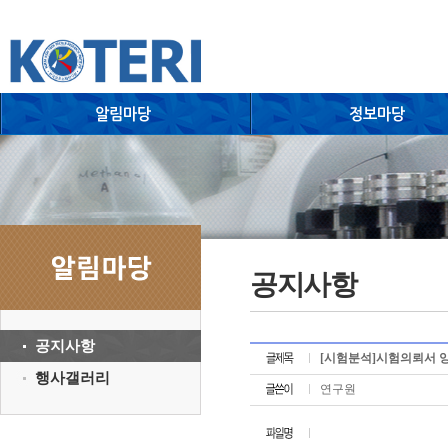
공지사항
공지사항
[시험분석]시험의뢰서 
행사갤러리
연구원