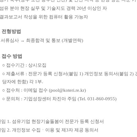
섬유 분야 현장 실무 및 기술지도 경력
20
년 이상인 자
결과보고서 작성을 위한 컴퓨터 활용 가능자
.
전형방법
○
서류심사
→
최종합격 및 통보
(
개별연락
)
.
접수 방법
○
접수기간
:
상시모집
○
제출서류
:
전문가 등록 신청서
(
붙임
1)
개인정보 동의서
(
붙임
2)
당자에 한함
)
각
1
부
.
○
접수처
:
이메일 접수
(pool@koteri.re.kr)
○
문의처
:
기업성장센터 차진아 주임
(Tel. 031-860-0955)
붙임
1.
섬유기업 현장기술돌봄이 전문가 등록 신청서
붙임
2.
개인정보 수집ㆍ이용 및 제
3
자 제공 동의서