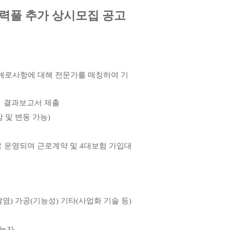
력풀 추가 상시모집 공고
 애로사항에 대해 전문가를 매칭하여 기
→
결과보고서 제출
감 및 변동 가능
)
로 운영되며
근로계약 및
4
대보험 가입대
날염
)
가공
(
기능성
)
기타
(
사업화 기술 등
)
가능자