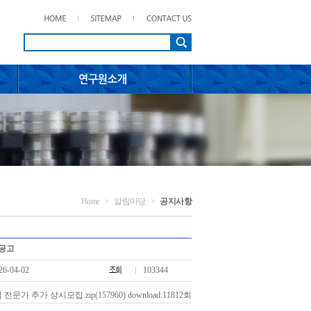
Home
알림마당
공지사항
>
>
 공고
26-04-02
103344
 전문가 추가 상시모집.zip
(157960) download:11812회