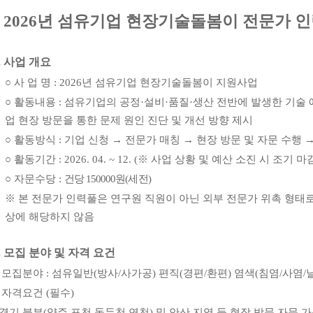
2026
년 섬유기업 현장기술돌봄이 전문가 인
.
사업 개요
○
사 업 명
: 2026
년 섬유기업 현장기술돌봄이 지원사업
○
활동내용
:
섬유기업의 공정
·
설비
·
품질
·
생산 전반에 발생한 기술
업 현장 방문을 통한 문제 원인 진단 및 개선 방향 제시
○
활동방식
:
기업 신청
→
전문가 매칭
→
현장 방문 및 자문 수행
○
활동기간
: 2026. 04. ~ 12. (
※
사업 상황 및 예산 소진 시 조기 마
○
자문수당
:
건당
150000
원
(
세전
)
※
본 전문가 인력풀은 연구원 직원이 아닌 외부 전문가 위촉 형태
상에 해당하지 않음
.
모집 분야 및 자격 요건
○
모집분야
:
섬유일반
(
방사
/
사가공
)
편직
(
경편
/
환편
)
염색
(
침염
/
사염
/
○
자격요건
(
필수
)
경기 북부
(
양주
포천
동두천
연천
)
및 안산 지역 등 현장 방문 자문 