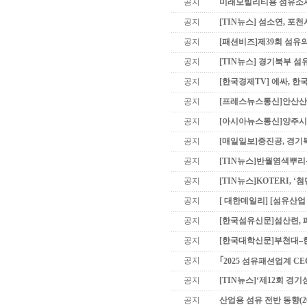
공지
미래모빌리티용 섬유소재 기
공지
[TIN뉴스] 섬소연, 포
공지
[패션비즈]제39회 섬유의
공지
[TIN뉴스] 경기북부 섬유산
공지
[한국경제TV] 에싸, 
공지
[프레스뉴스통신]안산산업
공지
[아시아뉴스통신]양주시의
공지
[매일일보]중진공, 경기
공지
[TIN뉴스]반월염색뿌리특
공지
[TIN뉴스]KOTERI, 
공지
[ 대한데일리] [섬유산업 
공지
[한국섬유신문]섬산련, 폐
공지
[한국대학신문]부천대–한
공지
｢2025 섬유패션업계 CEO
공지
[TIN뉴스]‘제12회 경기섬
공지
산업용 섬유 전반 동향(20