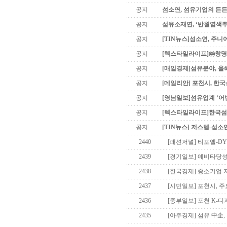
공지
섬소연, 섬유기업의 든든
공지
섬유소재연, ‘반월염색
공지
[TIN뉴스]섬소연, 주니
공지
[텍스타일라이프]㈜창명산
공지
[매일경제]섬유분야, 올
공지
[데일리안] 포천시, 한
공지
[영남일보]섬유업계 ‘어
공지
[텍스타일라이프]한국섬유
공지
[TIN뉴스] 저스템-섬소
2440
[패션저널] 티포엘-DY
2439
[경기일보] 예비타당성
2438
[한국경제] 중소기업 
2437
[시민일보] 포천시, 
2436
[중부일보] 포천 K-디
2435
[아주경제] 섬유 中企,