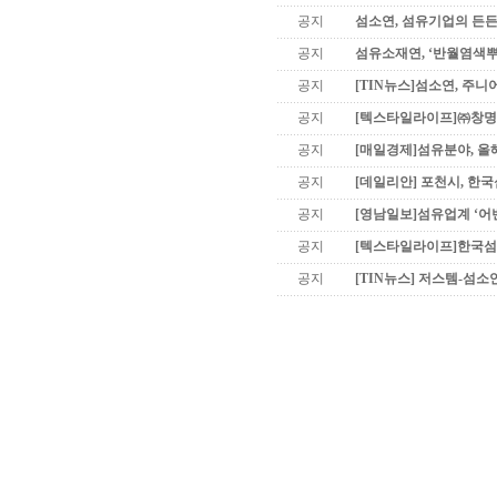
공지
섬소연, 섬유기업의 든든
공지
섬유소재연, ‘반월염색
공지
[TIN뉴스]섬소연, 주니
공지
[텍스타일라이프]㈜창명산
공지
[매일경제]섬유분야, 올
공지
[데일리안] 포천시, 한
공지
[영남일보]섬유업계 ‘어
공지
[텍스타일라이프]한국섬유
공지
[TIN뉴스] 저스템-섬소