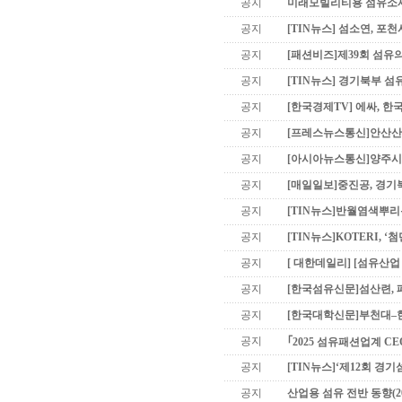
공지
미래모빌리티용 섬유소재 기
공지
[TIN뉴스] 섬소연, 포
공지
[패션비즈]제39회 섬유의
공지
[TIN뉴스] 경기북부 섬유산
공지
[한국경제TV] 에싸, 
공지
[프레스뉴스통신]안산산업
공지
[아시아뉴스통신]양주시의
공지
[매일일보]중진공, 경기
공지
[TIN뉴스]반월염색뿌리특
공지
[TIN뉴스]KOTERI, 
공지
[ 대한데일리] [섬유산업 
공지
[한국섬유신문]섬산련, 폐
공지
[한국대학신문]부천대–한
공지
｢2025 섬유패션업계 CEO
공지
[TIN뉴스]‘제12회 경기섬
공지
산업용 섬유 전반 동향(20