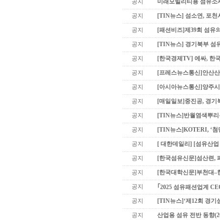
공지
미래모빌리티용 섬유소재 기
공지
[TIN뉴스] 섬소연, 포
공지
[패션비즈]제39회 섬유의
공지
[TIN뉴스] 경기북부 섬유산
공지
[한국경제TV] 에싸, 
공지
[프레스뉴스통신]안산산업
공지
[아시아뉴스통신]양주시의
공지
[매일일보]중진공, 경기
공지
[TIN뉴스]반월염색뿌리특
공지
[TIN뉴스]KOTERI, 
공지
[ 대한데일리] [섬유산업 
공지
[한국섬유신문]섬산련, 폐
공지
[한국대학신문]부천대–한
공지
｢2025 섬유패션업계 CEO
공지
[TIN뉴스]‘제12회 경기섬
공지
산업용 섬유 전반 동향(20