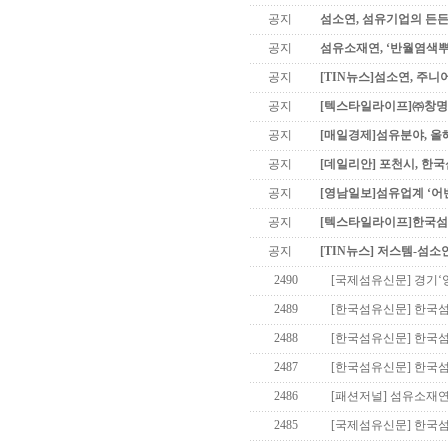
공지
섬소연, 섬유기업의 든든
공지
섬유소재연, ‘반월염색
공지
[TIN뉴스]섬소연, 주니
공지
[텍스타일라이프]㈜창명산
공지
[매일경제]섬유분야, 올
공지
[데일리안] 포천시, 한
공지
[영남일보]섬유업계 ‘어
공지
[텍스타일라이프]한국섬유
공지
[TIN뉴스] 저스템-섬소
2490
[국제섬유신문] 경기‘
2489
[한국섬유신문] 한국섬
2488
[한국섬유신문] 한국섬
2487
[한국섬유신문] 한국섬
2486
[패션저널] 섬유소재연,
2485
[국제섬유신문] 한국섬유