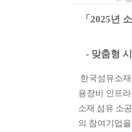
「20
「
2025
년 
-
맞춤형 
한국섬유소
용장비
인프라
소재 섬유 소
의 참여기업을