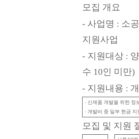
모집 개요
-
사업명
:
소공
지원사업
-
지원대상
:
양
수
10
인 미만
)
-
지원내용
:
개
·
신제품 개발을 위한 정보
·
개발비 중 일부 현금 지
모집 및 지원 