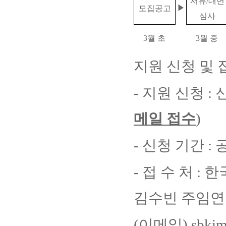
서류
/
대면
▶
모집공고
심사
3
월 초
3
월 중
지원 신청 및 
-
지원 신청
:
메일 접수
)
-
신청 기간
:
-
접 수 처
:
한
김수빈 주임
(
이메일
) sbkim