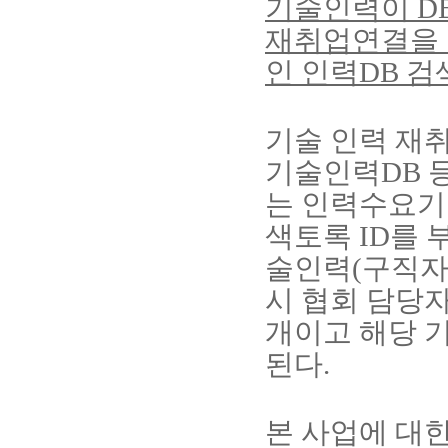
기술인력이
D
재취업연결을 
인 인력
DB
검
기술 인력 재
기술인력
DB
는 인력수요기
색토록
ID
를 
술인력
(
구직
시 협회 담당
개이고 해당 
된다
.
본 사업에 대