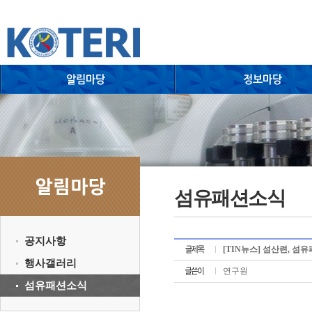
섬유패션소식
공지사항
[TIN뉴스] 섬산련, 섬
행사갤러리
연구원
섬유패션소식