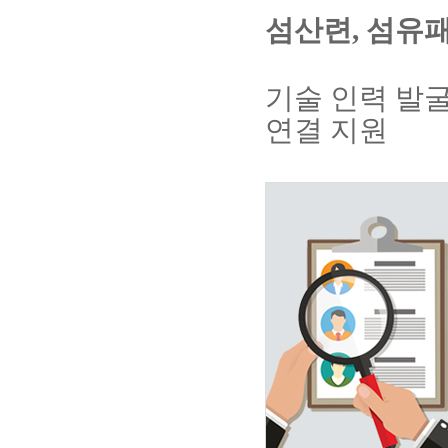
섬산련
,
섬유
기술 인력 발
연결 지원