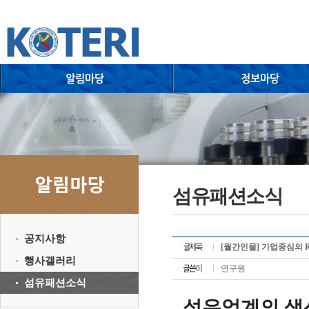
섬유패션소식
공지사항
[월간인물] 기업중심의 
행사갤러리
연구원
섬유패션소식
섬유업계의 생