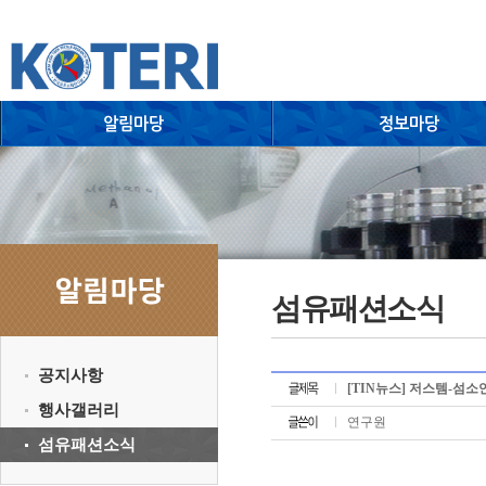
섬유패션소식
공지사항
[TIN뉴스] 저스템-섬소
행사갤러리
연구원
섬유패션소식