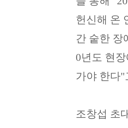
을 통해 "
헌신해 온 
간 숱한 장
0년도 현
가야 한다"
조창섭 초대