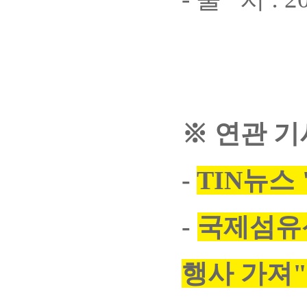
※ 연관 기
-
TIN뉴스
-
국제섬유
행사 가져"