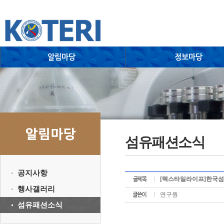
섬유패션소식
공지사항
[텍스타일라이프]한국섬
행사갤러리
연구원
섬유패션소식