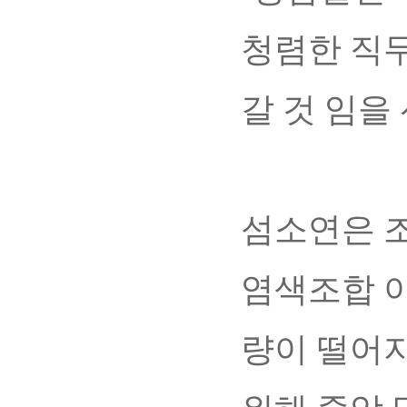
청렴한 직무
갈 것 임을
섬소연은 조
염색조합 이
량이 떨어