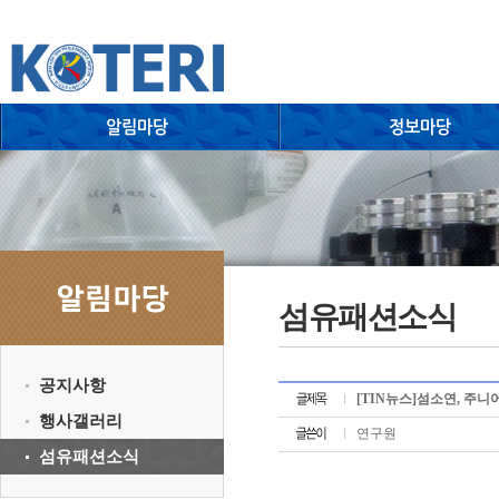
섬유패션소식
공지사항
[TIN뉴스]섬소연, 주니
행사갤러리
연구원
섬유패션소식