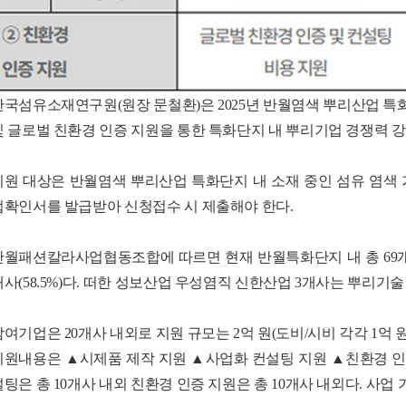
한국섬유소재연구원(원장 문철환)은 2025년 반월염색 뿌리산업 특
및 글로벌 친환경 인증 지원을 통한 특화단지 내 뿌리기업 경쟁력 강
지원 대상은 반월염색 뿌리산업 특화단지 내 소재 중인 섬유 염
업확인서를 발급받아 신청접수 시 제출해야 한다.
반월패션칼라사업협동조합에 따르면 현재 반월특화단지 내 총 69개사 중 
개사(58.5%)다. 떠한 성보산업 우성염직 신한산업 3개사는 뿌리기
참여기업은 20개사 내외로 지원 규모는 2억 원(도비/시비 각각 1억 원
지원내용은 ▲시제품 제작 지원 ▲사업화 컨설팅 지원 ▲친환경 인증
설팅은 총 10개사 내외 친환경 인증 지원은 총 10개사 내외다. 사업 