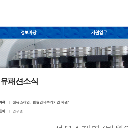
섬유패션소식
섬유소재연, ‘반월염색뿌리기업 지원’
연구원