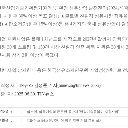
한국산업기술기획평가원의 ‘친환경 섬유산업 발전전략(2024년)’
외 → 향후 30% 이상 목표 달성) ▲글로벌 친환경 섬유시장 점유율(2%
상) ▲탄소저감(향후 15% 이상)등 총 4가지의 국내 섬유산업이 
기업 지원사업은 올해 1차년도를 시작으로 2027년 말까지 진행
지원 30개 스트림 및 150건 이상 친환경 인증 획득 지원은 30개사
전시회 참가 3회 이상이 목표다.
련 사업 상세한 내용은 한국섬유소재연구원 기업성장센터로 전화(031-860
- 작성자:
TIN뉴스
김성준 기자(tinnews@tinnews.co.kr)
 출 처: 2
025.06.30. TIN뉴스
섬소연, 섬유기업의 든든한 동반자 '현장기술돌봄이 지원사업'
[TIN뉴스]섬소연, 주니어 직원 지역 기업 교류 실시