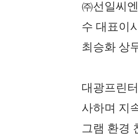
㈜선일씨엔
수 대표이
최승화 상
대광프린터
사하며 지
그램 환경 