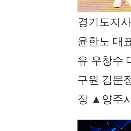
경기도지사
윤한노 대
유 우창수
구원 김문
장 ▲양주