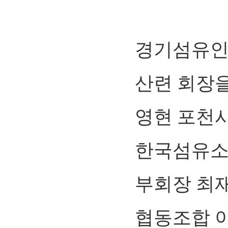
경기섬유인
산련 회장을
영현 포천
한국섬유소
부회장 최
협동조합 이