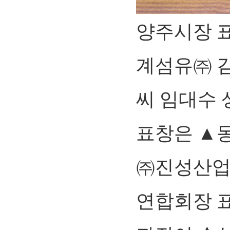
양주시장 
계섬유㈜ 
씨 임대수
표창은 ▲
㈜진성산업
연합회장 