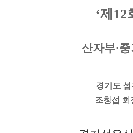
‘제1
산자부·중
경기도 섬
조창섭 회장