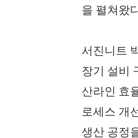
을 펼쳐왔다
서진니트 
장기 설비 
산라인 효율
로세스 개선
생산 공정을