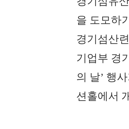
경기섬유산업
을 도모하
경기섬산련
기업부 경기
의 날’ 행
션홀에서 