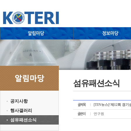
섬유패션소식
공지사항
[TIN뉴스]‘제12회 경기
행사갤러리
연구원
섬유패션소식