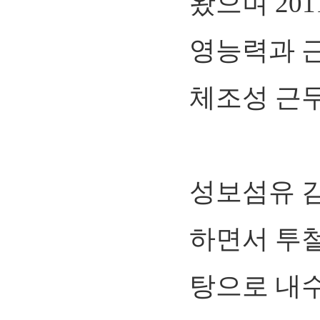
왔으며 20
영능력과 
체조성 근
성보섬유 김
하면서 투
탕으로 내수