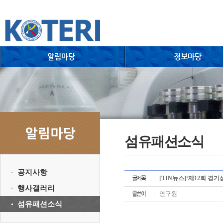
섬유패션소식
공지사항
[TIN뉴스]‘제12회 경기
행사갤러리
연구원
섬유패션소식