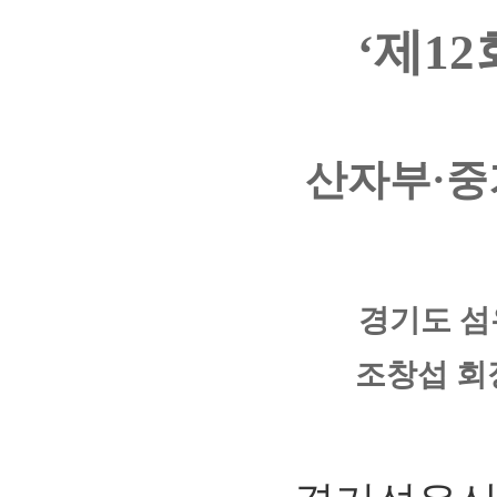
‘제1
산자부·중
경기도 섬
조창섭 회장