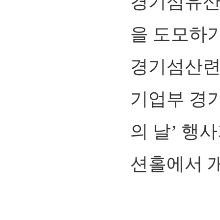
경기섬유산업
을 도모하
경기섬산련
기업부 경기
의 날’ 행
션홀에서 