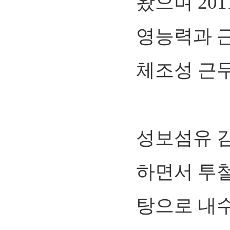
왔으며 20
영능력과 
체조성 근
성보섬유 김
하면서 투
탕으로 내수