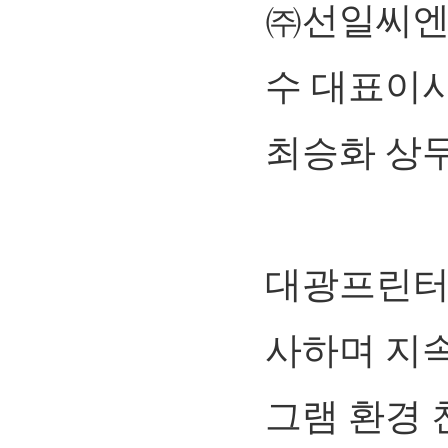
㈜선일씨엔
수 대표이
최승화 상
대광프린터
사하며 지
그램 환경 