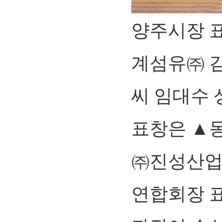
양주시장 
계섬유㈜ 
씨 임대수
표창은 ▲
㈜진성산업
연합회장 