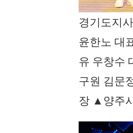
경기도지사
윤한노 대
유 우창수
구원 김문
장 ▲양주