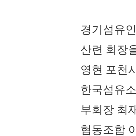
경기섬유인
산련 회장을
영현 포천
한국섬유소
부회장 최
협동조합 이