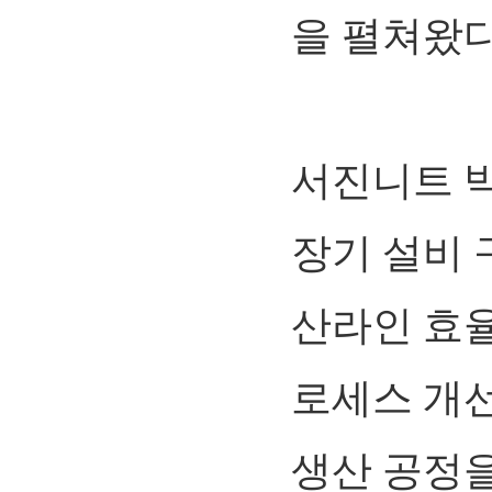
을 펼쳐왔다
서진니트 
장기 설비 
산라인 효율
로세스 개선
생산 공정을