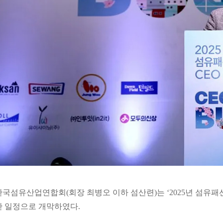
한국섬유산업연합회(회장 최병오 이하 섬산련)는 ‘2025년 섬유패션업
간 일정으로 개막하였다.