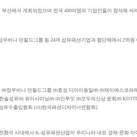
시 부산에서 개최되었으며 전국 400여명의 기업인들이 참석해 자
우비나 던필드그룹 등 24개 섬유패션기업과 협단체에서 2억원 
 ㈜정우비나 던필드그룹 ㈜효성 디아이동일㈜ ㈜제이에스코퍼
솔섬유㈜ 유이샤이닝㈜ ㈜인투잇 ㈜모두의신상 윤회㈜ KOTIT
섬유수출입협회 (사)한국패션디자이너연합회]
전환의 시대에서 K-섬유패션산업이 우리나라 대표 경제·문화 아