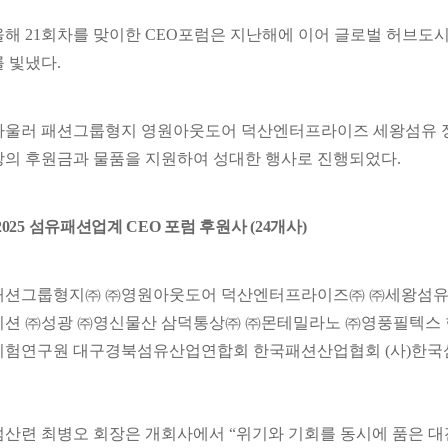
올해 21회차를 맞이한 CEO포럼은 지난해에 이어 글로벌 허브도
를 빛냈다.
아울러 패션그룹형지 영원아웃도어 덕산엔터프라이즈 세왕섬유 정
상의 후원금과 물품을 지원하여 성대한 행사로 진행되었다.
2025 섬유패션업계 CEO 포럼 후원사 (24개사)
패션그룹형지㈜ ㈜영원아웃도어 덕산엔터프라이즈㈜ ㈜세왕섬유
이션 ㈜성광 ㈜영신물산 삼덕통상㈜ ㈜몬테밀라노 ㈜영풍필텍스 한
시험연구원 대구경북섬유산업연합회 한국패션산업협회 (사)한국
섬산련 최병오 회장은 개회사에서 “위기와 기회를 동시에 품은 대