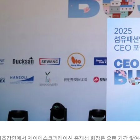
기조강연에서 제이에스코퍼레이션 홍재성 회장은 오랜 기간 쌓여온