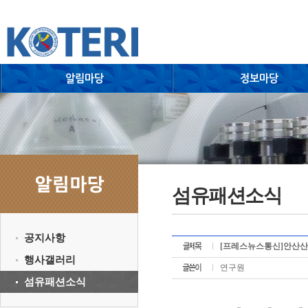
섬유패션소식
공지사항
[프레스뉴스통신]안산산업
행사갤러리
연구원
섬유패션소식