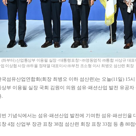
 (좌부터) 산업통상부 이용필 실장 <대통령표창> ㈜영동염직·㈜통합 서상규 대
업 이상협 사장 ㈜두올 정재열 대표이사 ㈜부천 조소형 이사 최병오 섬산련 회장
한국섬유산업연합회(회장 최병오 이하 섬산련)는 오늘(11일) 15
통상부 이용필 실장 국회 김원이 의원 섬유·패션산업 발전 유공자 등
.
이번 기념식에서는 섬유·패션산업 발전에 기여한 섬유·패션인을 대
표창 4점 산업부 장관 표창 38점 섬산련 회장 표창 33점 등 총 80