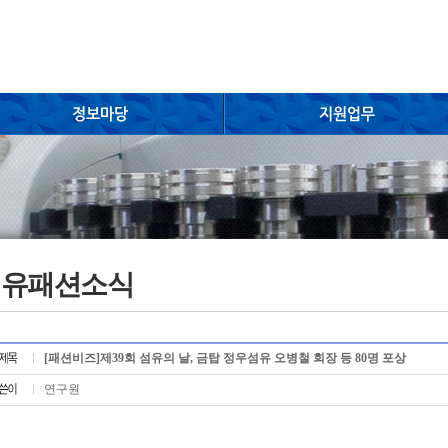
섬유패션소식
[패션비즈]제39회 섬유의 날, 금탑 정우섬유 오병철 회장 등 80명 포상
연구원