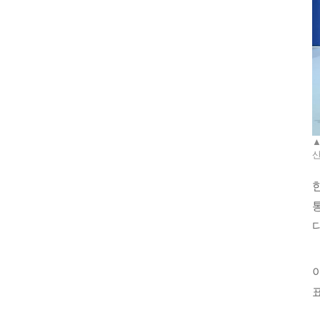
▲
산
다