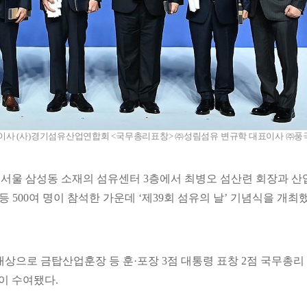
표이사 (사)경기섬유산업연합회 <국무총리표창> ㈜성림섬유 변규학 대표이사 ㈜풍
시 서울 삼성동 소재의 섬유센터 3층에서 최병오 섬산련 회장과 산
 500여 명이 참석한 가운데 ‘제39회 섬유의 날’ 기념식을 개최
상으로 금탑산업훈장 등 훈·포장 3점 대통령 표창 2점 국무총리
점이 수여됐다.