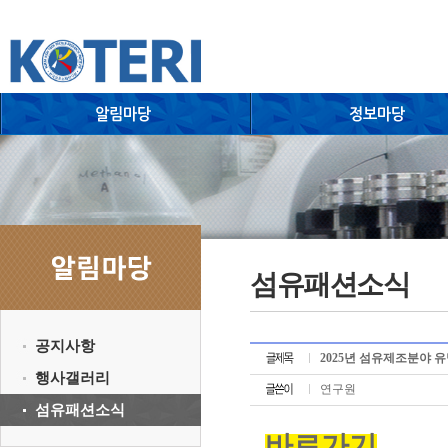
섬유패션소식
공지사항
2025년 섬유제조분야 
행사갤러리
연구원
섬유패션소식
바로가기