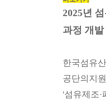
2025년
과정 개발
한국섬유산
공단의지
'섬유제조·