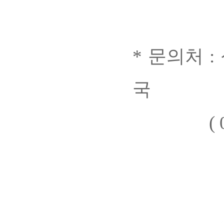
* 문의처 
국
( 02-5