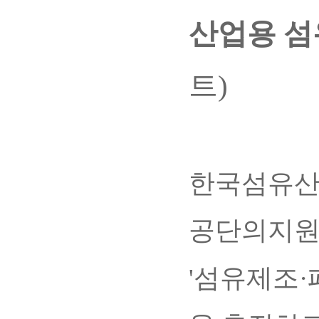
산업용 섬
트)
한국섬유산
공단의지
'섬유제조·