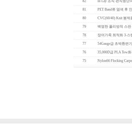
82
In Lay 조직 편직원
81
PET Band류 염색 후
80
CVC(60/40) Knit 봉제품
79
백염한 폴리방적 스판 
78
장어가죽 최적화 3-스
77
54Gauge급 초박환편기술
76
35,000D급 PLA T
75
Nylon66 Flocking Ca