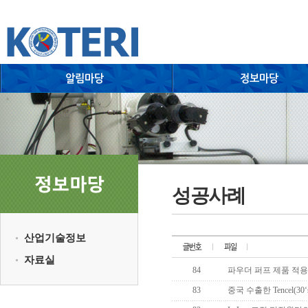
성공사례
산업기술정보
자료실
84
파우더 퍼프 제품 적용을
83
중국 수출한 Tencel(30‘s