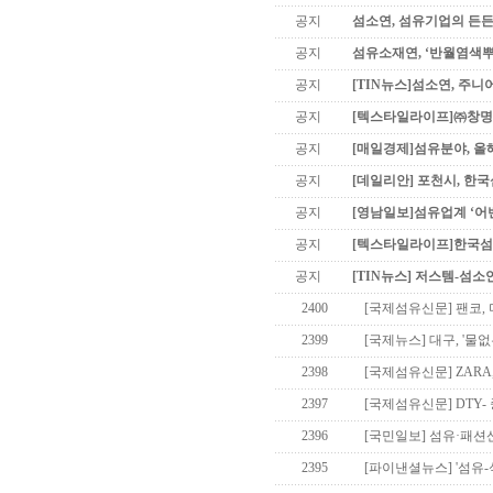
공지
섬소연, 섬유기업의 든든
공지
섬유소재연, ‘반월염색
공지
[TIN뉴스]섬소연, 주니
공지
[텍스타일라이프]㈜창명산
공지
[매일경제]섬유분야, 올
공지
[데일리안] 포천시, 한
공지
[영남일보]섬유업계 ‘어
공지
[텍스타일라이프]한국섬유
공지
[TIN뉴스] 저스템-섬소
2400
[국제섬유신문] 팬코,
2399
[국제뉴스] 대구, '물
2398
[국제섬유신문] ZARA, 
2397
[국제섬유신문] DTY
2396
[국민일보] 섬유·패션
2395
[파이낸셜뉴스] '섬유-