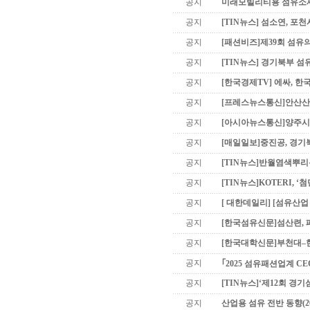
공지
미래모빌리티용 섬유소재 기
공지
[TIN뉴스] 섬소연, 포
공지
[패션비즈]제39회 섬유의
공지
[TIN뉴스] 경기북부 섬유산
공지
[한국경제TV] 에싸, 
공지
[프레스뉴스통신]안산산업
공지
[아시아뉴스통신]양주시의
공지
[매일일보]중진공, 경기
공지
[TIN뉴스]반월염색뿌리특
공지
[TIN뉴스]KOTERI, 
공지
[ 대한데일리] [섬유산업 
공지
[한국섬유신문]섬산련, 폐
공지
[한국대학신문]부천대–한
공지
｢2025 섬유패션업계 CEO
공지
[TIN뉴스]‘제12회 경기섬
공지
산업용 섬유 전반 동향(20