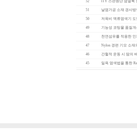
52
ITY 스판원단 염얼룩
51
날염가공 소재 경사방
50
저욕비 액류염색기 도
49
기능성 코팅물 품질개
48
천연섬유를 적용한 인체
47
Nylon 경편 기모 소
46
간헐적 운동 시 땀의 
45
일욕 염색법을 통한 Ray