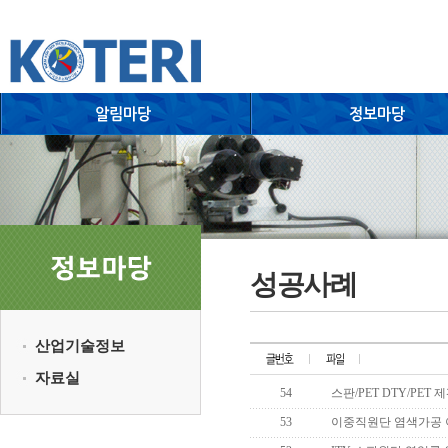
성공사례
산업기술정보
자료실
54
스판/PET DTY/PET 제편
53
이중직원단 염색가공 이