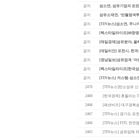
공지
섬소연, 섬유기업의 든든
공지
섬유소재연, ‘반월염색
공지
[TIN뉴스]섬소연, 주니
공지
[텍스타일라이프]㈜창명산
공지
[매일경제]섬유분야, 올
공지
[데일리안] 포천시, 한
공지
[영남일보]섬유업계 ‘어
공지
[텍스타일라이프]한국섬유
공지
[TIN뉴스] 저스템-섬소
2470
[TIN뉴스]탄소섬유 
2469
[한국경제] 흔들리는 
2468
[패션비즈] 대구경북섬유
2467
[TIN뉴스] 경기도-
2466
[TIN뉴스] FITI, 
2465
[TIN뉴스] 섬유업체 1