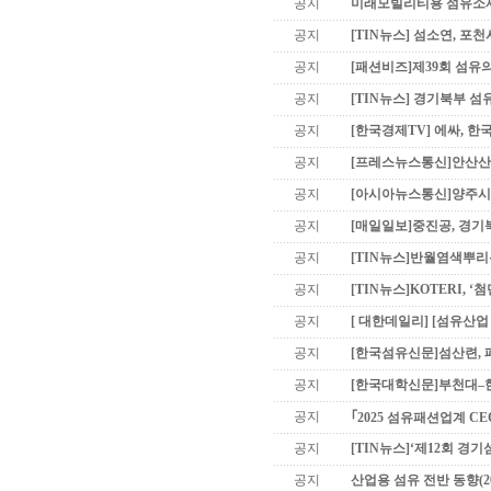
공지
미래모빌리티용 섬유소재 기
공지
[TIN뉴스] 섬소연, 포
공지
[패션비즈]제39회 섬유의
공지
[TIN뉴스] 경기북부 섬유산
공지
[한국경제TV] 에싸, 
공지
[프레스뉴스통신]안산산업
공지
[아시아뉴스통신]양주시의
공지
[매일일보]중진공, 경기
공지
[TIN뉴스]반월염색뿌리특
공지
[TIN뉴스]KOTERI, 
공지
[ 대한데일리] [섬유산업 
공지
[한국섬유신문]섬산련, 폐
공지
[한국대학신문]부천대–한
공지
｢2025 섬유패션업계 CEO
공지
[TIN뉴스]‘제12회 경기섬
공지
산업용 섬유 전반 동향(20